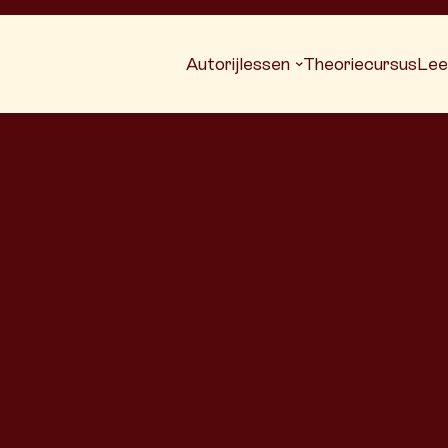
Autorijlessen
Theoriecursus
Lee