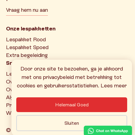
Vraag hem nu aan
Onze lespakketten
Lespakket Rood
Lespakket Spoed
Extra begeleiding
Snel naar
Door onze site te bezoeken, ga je akkoord
Leerproblemen
met ons privacybeleid met betrekking tot
Over Rood
cookies en gebruikersstatistieken. Lees meer
Overzicht lespakketten
Algemene voorwaarden
Privacyverklaring
Helemaal Goed
Website door Buro Brein
Sluiten
© 2026 - Autorijschool Rood