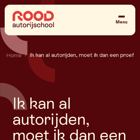
Ga naar de inhoud
Menu
Ik kan al autorijden, moet ik dan een proefri
Home
Ik kan al
autorijden,
moet ik dan een